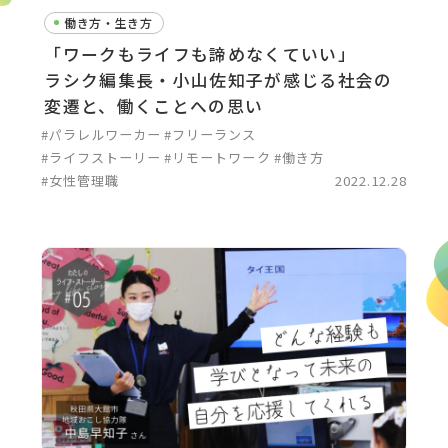
働き方・生き方
「ワークもライフも諦めなくていい」
ラシク編集長・小山佐知子が感じる社会の
変遷と、働くことへの思い
#パラレルワーカー
#フリーランス
#ライフストーリー
#リモートワーク
#働き方
#女性管理職
2022.12.28