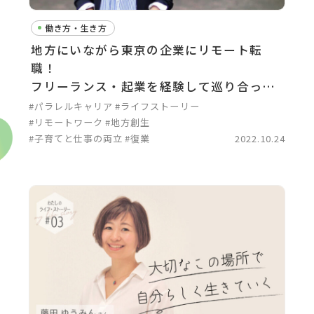
働き方・生き方
地方にいながら東京の企業にリモート転
職！
フリーランス・起業を経験して巡り合った
「新しい働き方」
#パラレルキャリア
#ライフストーリー
#リモートワーク
#地方創生
#子育てと仕事の両立
#復業
2022.10.24