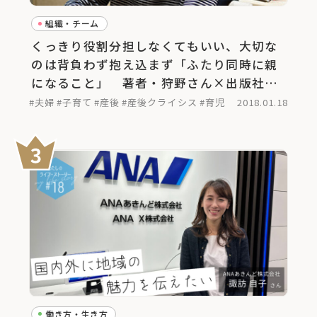
組織・チーム
くっきり役割分担しなくてもいい、大切な
のは背負わず抱え込まず「ふたり同時に親
になること」 著者・狩野さん×出版社代
表・古川さん対談
#夫婦
#子育て
#産後
#産後クライシス
#育児
2018.01.18
働き方・生き方