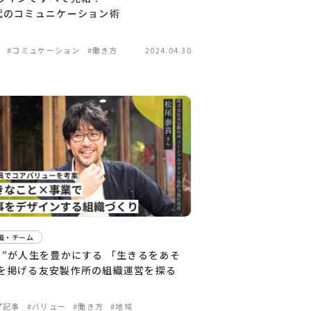
代のコミュニケーション術
代
#コミュケーション
#働き方
2024.04.30
織・チーム
白”が人生を豊かにする 「生きるをあそ
を掲げる友安製作所の組織運営を探る
プ記事
#バリュー
#働き方
#地域