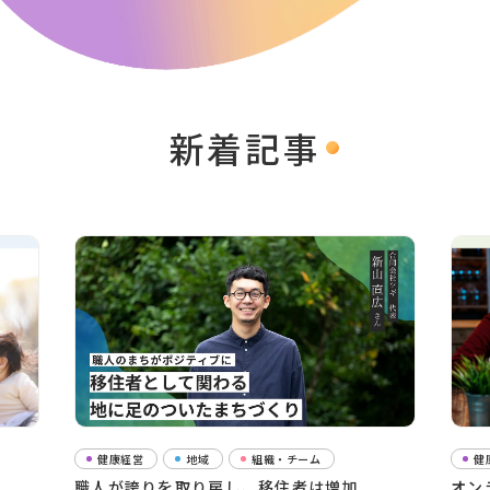
新着記事
健康経営
地域
組織・チーム
健
”
職人が誇りを取り戻し、移住者は増加
オン