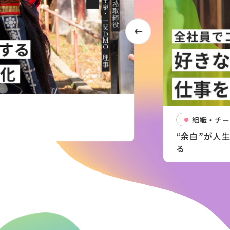
組織・チー
“余白”が人
る