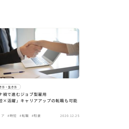
き方・生き方
ナ禍で進むジョブ型雇用
短×活躍」キャリアアップの転職も可能
リア
#時短
#転職
#駐妻
2020.12.25