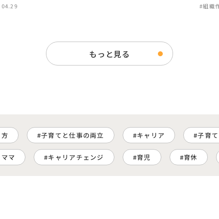
.04.29
#組織
もっと見る
き方
子育てと仕事の両立
キャリア
子育て
ーママ
キャリアチェンジ
育児
育休