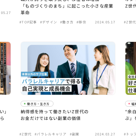
「ものづくりのまち」に起こった小さな産業
Z世
革命
.05.27
#TOP記事
#デザイン
#働き方
#移住
2024.05.17
#Z世
働き方・生き方
組
ろい」
納得感を持って働きたいZ世代の
“余
から
お金だけではない副業の価値
ぶ」
#Z世代
#パラレルキャリア
#副業
2024.03.27
#トッ