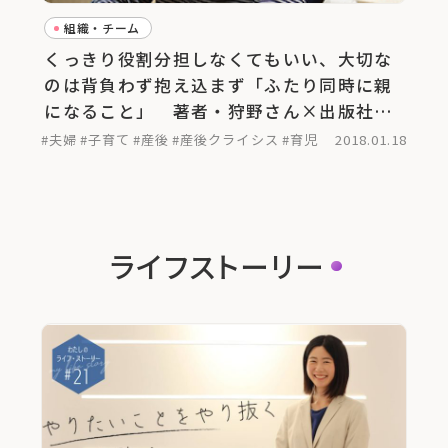
組織・チーム
くっきり役割分担しなくてもいい、大切な
のは背負わず抱え込まず「ふたり同時に親
になること」 著者・狩野さん×出版社代
表・古川さん対談
#夫婦
#子育て
#産後
#産後クライシス
#育児
2018.01.18
ライフストーリー