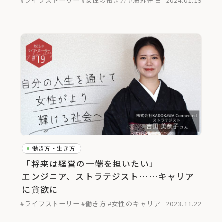
#ライフストーリー
#女性の働き方
#海外在住
2024.01.19
働き方・生き方
「将来は経営の一端を担いたい」
エンジニア、ストラテジスト……キャリア
に貪欲に
#ライフストーリー
#働き方
#女性のキャリア
2023.11.22