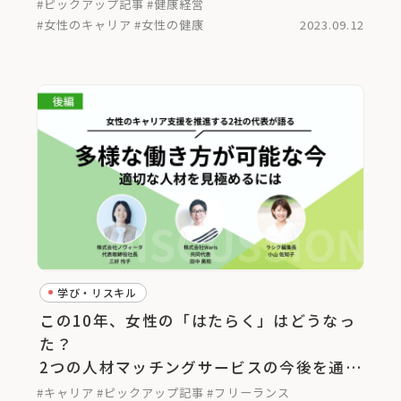
#ピックアップ記事
#健康経営
#女性のキャリア
#女性の健康
2023.09.12
学び・リスキル
この10年、女性の「はたらく」はどうなっ
た？
2つの人材マッチングサービスの今後を通し
て考える＜後編＞
#キャリア
#ピックアップ記事
#フリーランス