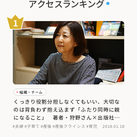
アクセスランキング
組織・チーム
くっきり役割分担しなくてもいい、大切な
のは背負わず抱え込まず「ふたり同時に親
になること」 著者・狩野さん×出版社代
表・古川さん対談
#夫婦
#子育て
#産後
#産後クライシス
#育児
2018.01.18