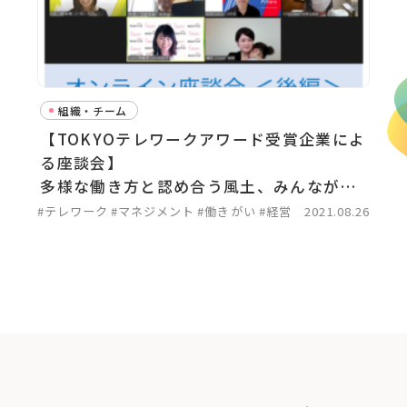
組織・チーム
【TOKYOテレワークアワード受賞企業によ
る座談会】
多様な働き方と認め合う風土、みんなが働
きやすい職場で生産性を向上させる／後編
#テレワーク
#マネジメント
#働きがい
#経営
2021.08.26