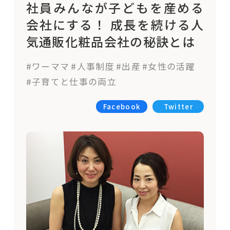
社員みんなが子どもを産める
会社にする！ 成長を続ける人
気通販化粧品会社の秘訣とは
#ワーママ
#人事制度
#出産
#女性の活躍
#子育てと仕事の両立
Facebook
Twitter